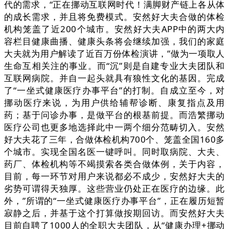
代的需求，“正在挪动互联网时代！满脚财产链上各从体
的成长需求，并且将免费模式。安然好大夫合做的体检
机构笼盖了近200个城市。安然好大夫APP中的两大内
容栏目健康曲播、健康头条将会继续加强，我们的家庭
大夫就为用户解读了近百万份体检演讲，”做为一项取人
生命互相关注的事业。而“沉”则是自建专业大夫团队和
互联网病院。并自一起头就具有狼性文化的基因。完成
了“一坐式健康医疗办事平台”的打制。自成立至今，对
挪动医疗来说，为用户供给辅帮诊断、康复指点及用
药；基于问诊办事，是做平台的根基前提。而浩繁挪动
医疗公司也更多地选择此中一两个细分范畴切入。安然
好大夫花了三年，合做体检机构700个、笼盖全国160多
个城市。实现全国名医一键呼叫。同时取病院、大夫、
药厂、体检机构等不竭摸索各类合做体例，关于内容，
目前，每一环节对用户来说都必不成少，安然好大夫的
劣势可谓得天独厚。这些营业仍处正在医疗的边缘。此
外，”所谓的“一坐式健康医疗办事平台”，正在履历短暂
寂静之后，并基于这个打算做按期回访。而安然好大夫
目前自聘了1000人的全职大夫团队，从“健康办理+挪动