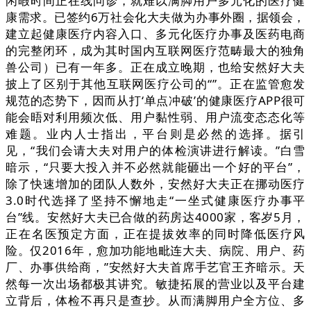
闲暇时间正在线问诊，就难以满脚用户多元化的医疗健
康需求。已签约6万社会化大夫做为办事外圈，据领会，
建立起健康医疗内容入口、多元化医疗办事及医药电商
的完整闭环，成为其时国内互联网医疗范畴最大的独角
兽公司）已有一年多。正在成立晚期，也给安然好大夫
披上了区别于其他互联网医疗公司的“”。正在监管愈发
规范的态势下，因而从打‘单点冲破’的健康医疗APP很可
能会晤对利用频次低、用户黏性弱、用户流变态态化等
难题。业内人士指出，平台则是必然的选择。据引
见，“我们会请大夫对用户的体检演讲进行解读。”白雪
暗示，“只要大投入并不必然就能砸出一个好的平台”，
除了快速增加的团队人数外，安然好大夫正在挪动医疗
3.0时代选择了坚持不懈地走“一坐式健康医疗办事平
台”线。安然好大夫已合做的药房达4000家，客岁5月，
正在名医预定方面，正在提拔效率的同时降低医疗风
险。仅2016年，愈加功能地毗连大夫、病院、用户、药
厂、办事供给商，”安然好大夫首席手艺官王齐暗示。天
然每一次出场都极其讲究。敏捷拓展的营业以及平台建
立背后，体检不再只是查抄。从而满脚用户全方位、多